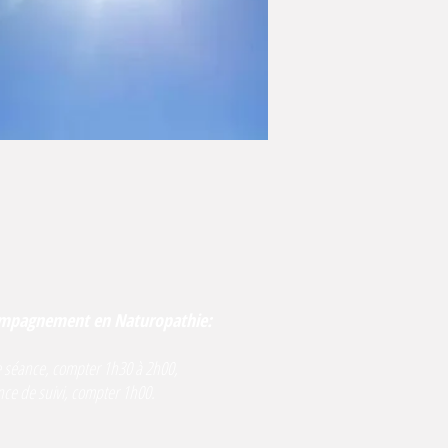
ompagnement en Naturopathie:
e séance, compter 1h30 à 2h00,
ce de suivi, compter 1h00.