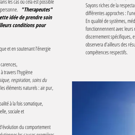
ans les cas où cela est possible
Soyons riches de la respectabi
la personne.
"Therapeutes"
différentes approches : l’un
cette idée de prendre soin
En qualité de systèmes, me
lleurs conditions pour
fonctionnennent avec leurs re
discernement spécifiques, 
observera d’ailleurs des rés
ique et en soutenant l’énergie
compétences respectifs.
s carences,
̀ travers l’hygiène
sique, respiration, soins du
les éléments naturels : air pur,
lité à la fois somatique,
lle, sociale et
é d'évolution du comportement
solutionner les causes premières