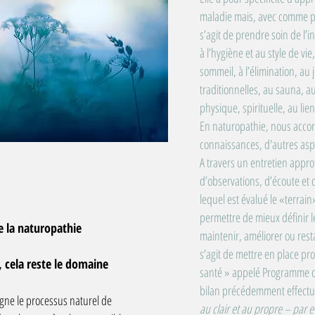
maladie mais, avec comme persp
s’agit de prendre soin de l’in
à l’hygiène et au style de vie,
sommeil, à l’élimination, au
traditionnelles, au sauna, aux
physique, spirituelle, au lie
En naturopathie, nous accor
connaissances, d'autres asp
A travers un entretien appr
d’observations, d’écoute et 
lequel est évalué le «terra
permettre de mieux définir le
 la naturopathie
maintenir, améliorer ou resta
s’agit de mettre en place p
, cela reste le domaine
santé » appelé Programme d’
bilan précédemment effectu
agne le processus naturel de
au clair et au propre – par e