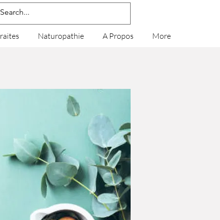
traites
Naturopathie
A Propos
More