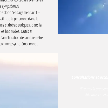
les symptômes)
e donc l’engagement actif –
ssif - de la personne dans la
ues et thérapeutiques, dans la
es habitudes. Outils et
’amélioration de son bien être
e comme psycho-émotionnel.
Consultations et acc
90 euros la premièr
60 euros la séan